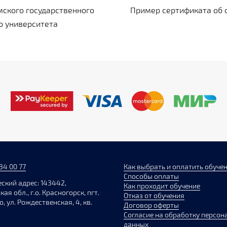
ского государственного
Пример сертификата об 
о университета
34 00 77
Как выбрать и оплатить обуче
Способы оплаты
ский адрес: 143442,
Как проходит обучение
ая обл., г.о. Красногорск, пгт.
Отказ от обучения
, ул. Рождественская, 4, кв.
Договор оферты
Согласие на обработку персон
данных