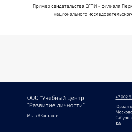
Пример свидетельства СГПИ - филиала Перм
национального исследовательског
ООО "Учебный центр
+7 902 8
"Развитие личности"
Юридиче
Московск
Мы в
ВКонтакте
Сабурово
159